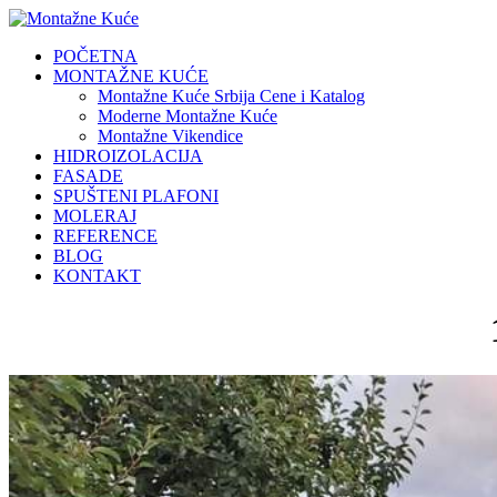
POČETNA
MONTAŽNE KUĆE
Montažne Kuće Srbija Cene i Katalog
Moderne Montažne Kuće
Montažne Vikendice
HIDROIZOLACIJA
FASADE
SPUŠTENI PLAFONI
MOLERAJ
REFERENCE
BLOG
KONTAKT