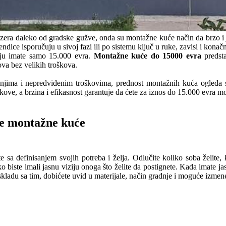
 jezera daleko od gradske gužve, onda su montažne kuće način da brzo i je
endice isporučuju u sivoj fazi ili po sistemu ključ u ruke, zavisi i kon
nju imate samo 15.000 evra.
Montažne kuće do 15000 evra
predsta
ova bez velikih troškova.
jenjima i nepredviđenim troškovima, prednost montažnih kuća ogleda 
ove, a brzina i efikasnost garantuje da ćete za iznos do 15.000 evra m
nje montažne kuće
e sa definisanjem svojih potreba i želja. Odlučite koliko soba želite, 
o biste imali jasnu viziju onoga što želite da postignete. Kada imate jas
skladu sa tim, dobićete uvid u materijale, način gradnje i moguće izmen