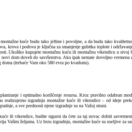
montažne kuće budu tako jeftine i povoljne, a da budu tako kvalitetno o
va, krova i podova je ključna za smanjenje gubitka toplote i održavanje
osti. Ukoliko kupujete montažnu kuću ili montažnu vikendicu u sivoj f
oj novi dom doveli do savršenstva. Ako ipak nemate dovoljno vremena za 
g doma (trebaće Vam oko 580 evra po kvadratu).
 planiranje i optimalno korišćenje resursa. Kroz pravilno odabran mod
Vas realizujemo izgradnju montažne kuće ili vikendice – od ideje prek
radnje, a sve prednosti njene izgradnje su na Vašoj strani.
će ili vikendice, budite sigurni da ćete za taj novac dobiti savremeni d
orija Vašim željama. Uz brzu izgradnju, montažne kuće su useljive za s