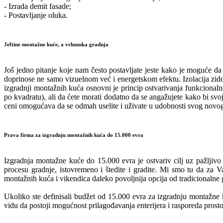
- Izrada demit fasade;
- Postavljanje oluka.
Jeftine montažne kuće, a vrhunska gradnja
Još jedno pitanje koje nam često postavljate jeste kako je moguće da 
doprinose ne samo vizuelnom već i energetskom efektu. Izolacija zido
izgradnji montažnih kuća osnovni je princip ostvarivanja funkcionaln
po kvadratu), ali da ćete morati dodatno da se angažujete kako bi sv
ceni omogućava da se odmah uselite i uživate u udobnosti svog novo
Prava firma za izgradnju montažnih kuća do 15.000 evra
Izgradnja montažne kuće do 15.000 evra je ostvariv cilj uz pažljivo
procesu gradnje, istovremeno i štedite i gradite. Mi smo tu da za 
montažnih kuća i vikendica daleko povoljnija opcija od tradicionalne g
Ukoliko ste definisali budžet od 15.000 evra za izgradnju montažne ku
vidu da postoji mogućnost prilagođavanja enterijera i rasporeda prost