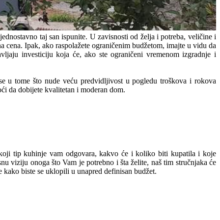
dnostavno taj san ispunite. U zavisnosti od želja i potreba, veličine i
ačna cena. Ipak, ako raspolažete ograničenim budžetom, imajte u vidu da
vljaju investiciju koja će, ako ste ograničeni vremenom izgradnje i
se u tome što nude veću predvidljivost u pogledu troškova i rokova
oći da dobijete kvalitetan i moderan dom.
koji tip kuhinje vam odgovara, kakvo će i koliko biti kupatila i koje
nu viziju onoga što Vam je potrebno i šta želite, naš tim stručnjaka će
e kako biste se uklopili u unapred definisan budžet.