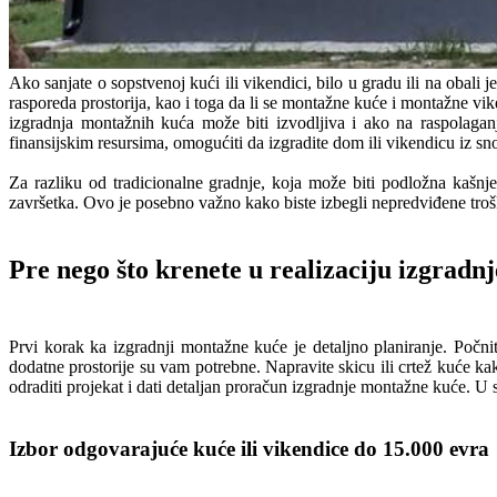
Ako sanjate o sopstvenoj kući ili vikendici, bilo u gradu ili na obali
rasporeda prostorija, kao i toga da li se montažne kuće i montažne vik
izgradnja montažnih kuća može biti izvodljiva i ako na raspolaga
finansijskim resursima, omogućiti da izgradite dom ili vikendicu iz sn
Za razliku od tradicionalne gradnje, koja može biti podložna kašn
završetka. Ovo je posebno važno kako biste izbegli nepredviđene trošk
Pre nego što krenete u realizaciju izgrad
Prvi korak ka izgradnji montažne kuće je detaljno planiranje. Počnit
dodatne prostorije su vam potrebne. Napravite skicu ili crtež kuće kak
odraditi projekat i dati detaljan proračun izgradnje montažne kuće. U 
Izbor odgovarajuće kuće ili vikendice do 15.000 evra