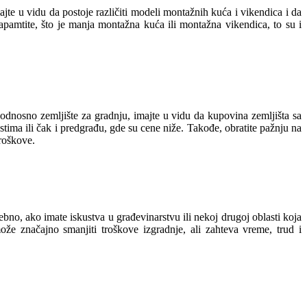
e u vidu da postoje različiti modeli montažnih kuća i vikendica i da
pamtite, što je manja montažna kuća ili montažna vikendica, to su i
odnosno zemljište za gradnju, imajte u vidu da kupovina zemljišta sa
astima ili čak i predgrađu, gde su cene niže. Takođe, obratite pažnju na
troškove.
bno, ako imate iskustva u građevinarstvu ili nekoj drugoj oblasti koja
ože značajno smanjiti troškove izgradnje, ali zahteva vreme, trud i