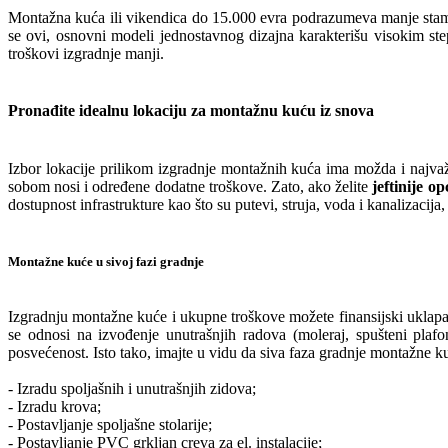
Montažna kuća ili vikendica do 15.000 evra podrazumeva manje stambe
se ovi, osnovni modeli jednostavnog dizajna karakterišu visokim st
troškovi izgradnje manji.
Pronađite idealnu lokaciju za montažnu kuću iz snova
Izbor lokacije prilikom izgradnje montažnih kuća ima možda i najvaž
sobom nosi i određene dodatne troškove. Zato, ako želite
jeftinije op
dostupnost infrastrukture kao što su putevi, struja, voda i kanalizaci
Montažne kuće u sivoj fazi gradnje
Izgradnju montažne kuće i ukupne troškove možete finansijski uklapati
se odnosi na izvođenje unutrašnjih radova (moleraj, spušteni plafo
posvećenost. Isto tako, imajte u vidu da siva faza gradnje montažne 
- Izradu spoljašnih i unutrašnjih zidova;
- Izradu krova;
- Postavljanje spoljašne stolarije;
- Postavljanje PVC grkljan creva za el. instalacije;