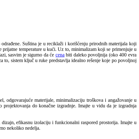
drađene. Suština je u reciklaži i korišćenju prirodnih materijala koji
 prijatne temperature u kući. Uz to, minimalizam koji se primenjuje u
azi, sasvim je sigurno da će
cena
biti daleko povoljnija (oko 400 evra
to, sistem ključ u ruke predstavlja idealno rešenje koje po povoljnoj
el, odgovarajuće materijale, minimalizaciju troškova i angažovanje u
o projektovanja do konačne izgradnje. Imajte u vidu da je izgradnja
izajn, efikasnu izolaciju i funkcionalni raspored prostorija. Imajte u
amo nekoliko nedelja.