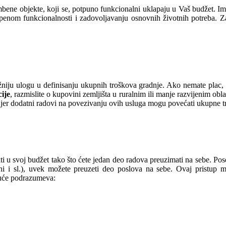
ne objekte, koji se, potpuno funkcionalni uklapaju u Vaš budžet. Imajt
epenom funkcionalnosti i zadovoljavanju osnovnih životnih potreba. Za
niju ulogu u definisanju ukupnih troškova gradnje. Ako nemate plac, 
cije
, razmislite o kupovini zemljišta u ruralnim ili manje razvijenim obl
ja, jer dodatni radovi na povezivanju ovih usluga mogu povećati ukupne 
 u svoj budžet tako što ćete jedan deo radova preuzimati na sebe. Pose
ni i sl.), uvek možete preuzeti deo poslova na sebe. Ovaj pristup m
kuće podrazumeva: