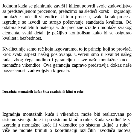
Jednom kada se planiranje završi i klijent potvrdi svoje zadovoljstvo
sa predstavljenom procenom, prelazimo na sledeći korak – izgradnju
montažne kuće ili vikendice. U tom procesu, svaki korak procesa
izgradnje se izvodi uz strogo poštovanje standarda kvaliteta. Od
odabira kvalitetnih materijala, do precizne izrade i montaže svakog
elementa, svaki detalj je pažljivo kontrolisan kako bi se osigurao
kvalitet i bezbednost.
Kvalitet nije samo reč koju izgovaramo, to je princip koji se provlači
kroz svaki aspekt našeg poslovanja. Uvereni smo u kvalitet našeg
rada, zbog čega nudimo i garanciju na sve naše montažne kuće i
montažne vikendice. Ova garancija zapravo predstavlja dokaz naše
posvećenosti zadovoljstvu klijenata.
Izgradnja montažnih kuća: Siva gradnja ili ključ u ruke
Izgradnja montažnih kuća i vikendica može biti realizovana po
sistemu sive gradnje ili po sistemu ključ u ruke. Kada se odlučite za
izgradnju montažne kuće ili vikendice po sistemu „ključ u ruke",
više ne morate brinuti o koordinaciji različitih izvođača radova,