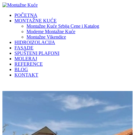
POČETNA
MONTAŽNE KUĆE
Montažne Kuće Srbija Cene i Katalog
Moderne Montažne Kuće
Montažne Vikendice
HIDROIZOLACIJA
FASADE
SPUŠTENI PLAFONI
MOLERAJ
REFERENCE
BLOG
KONTAKT
Montažne Kuće Srbija