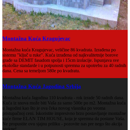
Montažna Kuća Kragujevac
Montažna kuća Kragujevac, veličine 86 kvadrata. Izrađena po
sistemu "ključ u ruke". Kuća izrađena od najkvalitetnije borove
građe sa DEMIT fasadom spolja i 15cm izolacije. Ispunjava sve
ekološke standarde i u potpunosti spremna za upotrebu za 40 radnih
dana. Cena sa temeljom 580e po kvadratu.
Montažna Kuća Jagodina Srbija
Montažna kuća Jagodina 110 kvadrata - rok izrade 50 radnih dana.
Kuća iz snova može biti Vaša za samo 500e po m2. Montažna kuća
u Jagodini kao što je ova čeka novog vlasnika po veoma
pristupačnoj ceni. Iskoristite impresivno brzo postavljanje montažne
kuće firme ELAN TIM HOUSE, koja je spremna da postane Vaša.
Ne propustite ovu sjajnu priliku - pozovite nas pre nego što akcija
istekne!