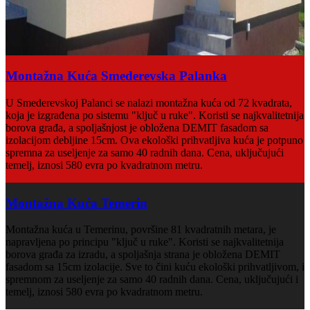
Montažna Kuća Smederevska Palanka
U Smederevskoj Palanci se nalazi montažna kuća od 72 kvadrata,
koja je izgrađena po sistemu "ključ u ruke". Koristi se najkvalitetnija
borova građa, a spoljašnjost je obložena DEMIT fasadom sa
izolacijom debljine 15cm. Ova ekološki prihvatljiva kuća je potpuno
spremna za useljenje za samo 40 radnih dana. Cena, uključujući
temelj, iznosi 580 evra po kvadratnom metru.
Montažna Kuća Temerin
Montažna kuća u Temerinu, površine 81 kvadratnih metara, je
napravljena po principu "ključ u ruke". Koristi se najkvalitetnija
borova građa za izradu, a spoljašnja strana je obložena DEMIT
fasadom sa 15cm izolacije. Sve to čini kuću ekološki prihvatljivom, i
spremnom za useljenje za samo 40 radnih dana. Cena, uključujući i
temelj, iznosi 580 evra po kvadratnom metru.