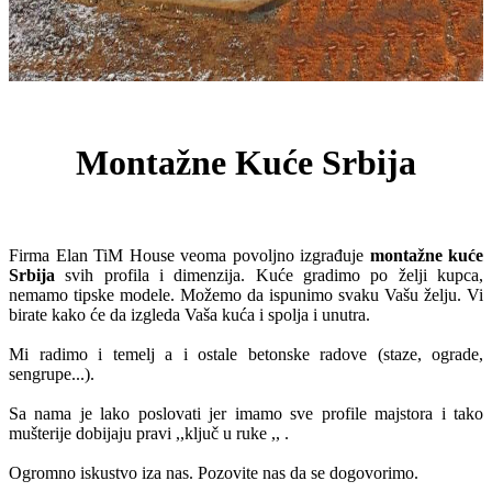
Montažne Kuće Srbija
Firma Elan TiM House veoma povoljno izgrađuje
montažne kuće
Srbija
svih profila i dimenzija. Kuće gradimo po želji kupca,
nemamo tipske modele. Možemo da ispunimo svaku Vašu želju. Vi
birate kako će da izgleda Vaša kuća i spolja i unutra.
Mi radimo i temelj a i ostale betonske radove (staze, ograde,
sengrupe...).
Sa nama je lako poslovati jer imamo sve profile majstora i tako
mušterije dobijaju pravi ,,ključ u ruke ,, .
Ogromno iskustvo iza nas. Pozovite nas da se dogovorimo.