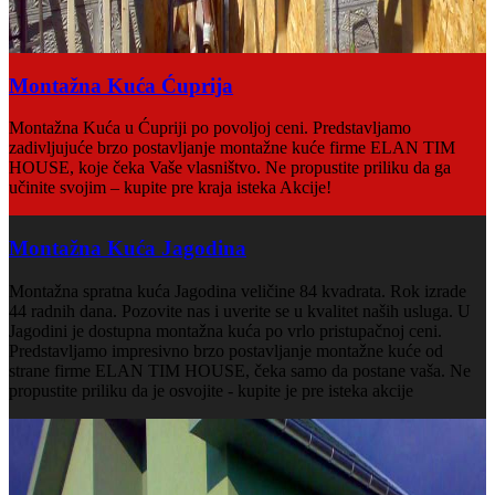
Montažna Kuća Ćuprija
Montažna Kuća u Ćupriji po povoljoj ceni. Predstavljamo
zadivljujuće brzo postavljanje montažne kuće firme ELAN TIM
HOUSE, koje čeka Vaše vlasništvo. Ne propustite priliku da ga
učinite svojim – kupite pre kraja isteka Akcije!
Montažna Kuća Jagodina
Montažna spratna kuća Jagodina veličine 84 kvadrata. Rok izrade
44 radnih dana. Pozovite nas i uverite se u kvalitet naših usluga. U
Jagodini je dostupna montažna kuća po vrlo pristupačnoj ceni.
Predstavljamo impresivno brzo postavljanje montažne kuće od
strane firme ELAN TIM HOUSE, čeka samo da postane vaša. Ne
propustite priliku da je osvojite - kupite je pre isteka akcije