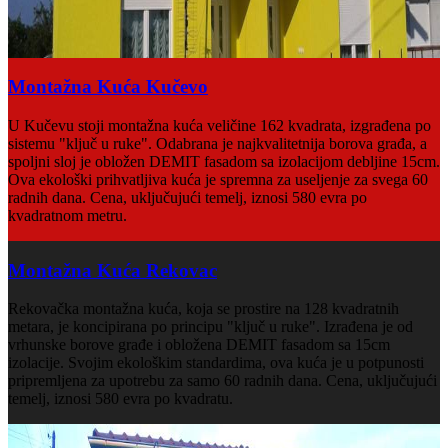
Montažna Kuća Kučevo
U Kučevu stoji montažna kuća veličine 162 kvadrata, izgrađena po
sistemu "ključ u ruke". Odabrana je najkvalitetnija borova građa, a
spoljni sloj je obložen DEMIT fasadom sa izolacijom debljine 15cm.
Ova ekološki prihvatljiva kuća je spremna za useljenje za svega 60
radnih dana. Cena, uključujući temelj, iznosi 580 evra po
kvadratnom metru.
Montažna Kuća Rekovac
Rekovačka montažna kuća, koja se prostire na 128 kvadratnih
metara, je koncipirana po principu "ključ u ruke". Izrađena je od
vrhunske borove građe i obložena DEMIT fasadom sa 15cm
izolacije. Svojim ekološkim standardima, ova kuća je u potpunosti
pripremljena za upotrebu za samo 60 radnih dana. Cena, uključujući
temelj, iznosi 580 evra po kvadratu.