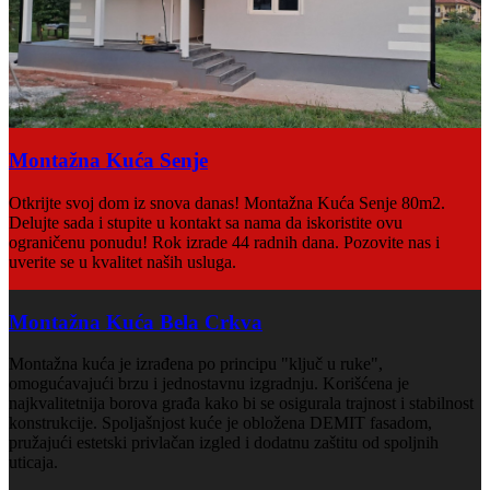
Montažna Kuća Senje
Otkrijte svoj dom iz snova danas! Montažna Kuća Senje 80m2.
Delujte sada i stupite u kontakt sa nama da iskoristite ovu
ograničenu ponudu! Rok izrade 44 radnih dana. Pozovite nas i
uverite se u kvalitet naših usluga.
Montažna Kuća Bela Crkva
Montažna kuća je izrađena po principu "ključ u ruke",
omogućavajući brzu i jednostavnu izgradnju. Korišćena je
najkvalitetnija borova građa kako bi se osigurala trajnost i stabilnost
konstrukcije. Spoljašnjost kuće je obložena DEMIT fasadom,
pružajući estetski privlačan izgled i dodatnu zaštitu od spoljnih
uticaja.