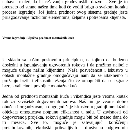
nabavci materijala ili rešavanju građevinskih dozvola. Sve je to
preuzeto od strane našeg tima koji će voditi brigu o svakom koraku
procesa izgradnje. Još jedna prednost ovog sistema gradnje jeste
prilagođavanje različitim elementima, željama i potrebama klijenata.
Vreme izgradnje: ključna prednost montažnih kuća
U skladu sa našim poslovnim principima, nastojimo da budemo
dosledni u ispunjavanju ugovorenih rokova i da pružimo najbolje
moguće usluge našim klijentima. Naša posvećenost i iskustvo u
oblasti montažne gradnje omogućavaju nam da se istaknemo u
pružanju brzih i efikasnih rešenja što će omogućiti da se izgrade
brze, kvalitetne i povoljne montažne kuće.
Jedna od prednosti montažnih kuća i vikendica jeste veoma kratak
rok za završetak dogovorenih radova. Naš tim je veoma dobro
obučen i organizovan, a dugogodišnje iskustvo u gradnji montažnih
objekata omogućava potpunu efikasnost u radu. U zavisnosti od
dogovorenog projekta, rokovi gradnje mogu biti od mesec dana do
tri meseca. Sve to, moguće je zahvaljujući korišćenju
prefabrikovanih, ekološki prihvatljivih i društveno odgovornih