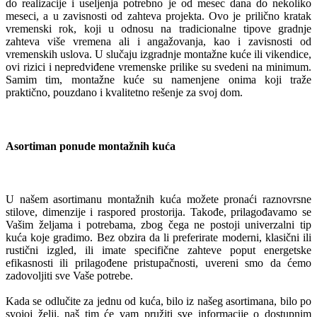
do realizacije i useljenja potrebno je od mesec dana do nekoliko
meseci, a u zavisnosti od zahteva projekta. Ovo je prilično kratak
vremenski rok, koji u odnosu na tradicionalne tipove gradnje
zahteva više vremena ali i angažovanja, kao i zavisnosti od
vremenskih uslova. U slučaju izgradnje montažne kuće ili vikendice,
ovi rizici i nepredviđene vremenske prilike su svedeni na minimum.
Samim tim, montažne kuće su namenjene onima koji traže
praktično, pouzdano i kvalitetno rešenje za svoj dom.
Asortiman ponude montažnih kuća
U našem asortimanu montažnih kuća možete pronaći raznovrsne
stilove, dimenzije i raspored prostorija. Takođe, prilagođavamo se
Vašim željama i potrebama, zbog čega ne postoji univerzalni tip
kuća koje gradimo. Bez obzira da li preferirate moderni, klasični ili
rustični izgled, ili imate specifične zahteve poput energetske
efikasnosti ili prilagođene pristupačnosti, uvereni smo da ćemo
zadovoljiti sve Vaše potrebe.
Kada se odlučite za jednu od kuća, bilo iz našeg asortimana, bilo po
svojoj želji, naš tim će vam pružiti sve informacije o dostupnim