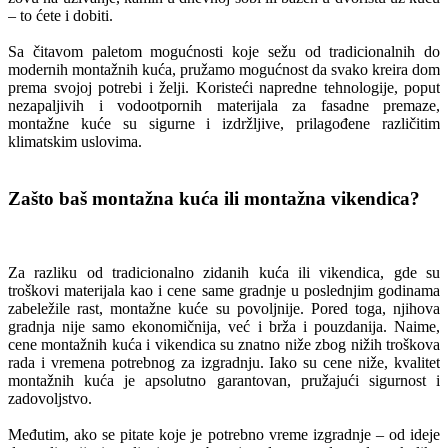
– to ćete i dobiti.
Sa čitavom paletom mogućnosti koje sežu od tradicionalnih do
modernih montažnih kuća, pružamo mogućnost da svako kreira dom
prema svojoj potrebi i želji. Koristeći napredne tehnologije, poput
nezapaljivih i vodootpornih materijala za fasadne premaze,
montažne kuće su sigurne i izdržljive, prilagođene različitim
klimatskim uslovima.
Zašto baš montažna kuća ili montažna vikendica?
Za razliku od tradicionalno zidanih kuća ili vikendica, gde su
troškovi materijala kao i cene same gradnje u poslednjim godinama
zabeležile rast, montažne kuće su povoljnije. Pored toga, njihova
gradnja nije samo ekonomičnija, već i brža i pouzdanija. Naime,
cene montažnih kuća i vikendica su znatno niže zbog nižih troškova
rada i vremena potrebnog za izgradnju. Iako su cene niže, kvalitet
montažnih kuća je apsolutno garantovan, pružajući sigurnost i
zadovoljstvo.
Međutim, ako se pitate koje je potrebno vreme izgradnje – od ideje