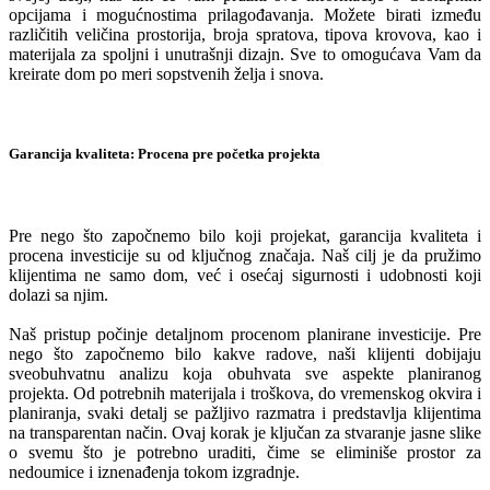
opcijama i mogućnostima prilagođavanja. Možete birati između
različitih veličina prostorija, broja spratova, tipova krovova, kao i
materijala za spoljni i unutrašnji dizajn. Sve to omogućava Vam da
kreirate dom po meri sopstvenih želja i snova.
Garancija kvaliteta: Procena pre početka projekta
Pre nego što započnemo bilo koji projekat, garancija kvaliteta i
procena investicije su od ključnog značaja. Naš cilj je da pružimo
klijentima ne samo dom, već i osećaj sigurnosti i udobnosti koji
dolazi sa njim.
Naš pristup počinje detaljnom procenom planirane investicije. Pre
nego što započnemo bilo kakve radove, naši klijenti dobijaju
sveobuhvatnu analizu koja obuhvata sve aspekte planiranog
projekta. Od potrebnih materijala i troškova, do vremenskog okvira i
planiranja, svaki detalj se pažljivo razmatra i predstavlja klijentima
na transparentan način. Ovaj korak je ključan za stvaranje jasne slike
o svemu što je potrebno uraditi, čime se eliminiše prostor za
nedoumice i iznenađenja tokom izgradnje.