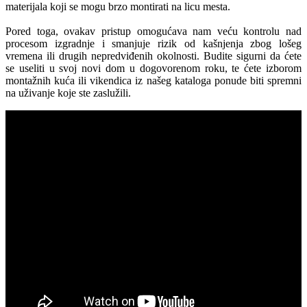
materijala koji se mogu brzo montirati na licu mesta.
Pored toga, ovakav pristup omogućava nam veću kontrolu nad
procesom izgradnje i smanjuje rizik od kašnjenja zbog lošeg
vremena ili drugih nepredviđenih okolnosti. Budite sigurni da ćete
se useliti u svoj novi dom u dogovorenom roku, te ćete izborom
montažnih kuća ili vikendica iz našeg kataloga ponude biti spremni
na uživanje koje ste zaslužili.