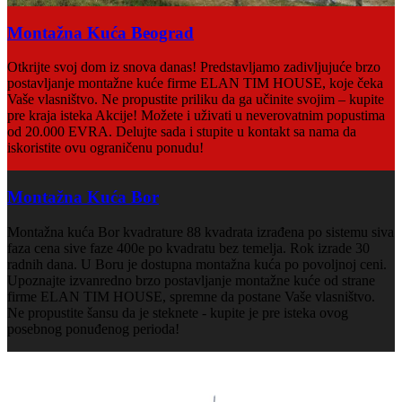
Montažna Kuća Beograd
Otkrijte svoj dom iz snova danas! Predstavljamo zadivljujuće brzo
postavljanje montažne kuće firme ELAN TIM HOUSE, koje čeka
Vaše vlasništvo. Ne propustite priliku da ga učinite svojim – kupite
pre kraja isteka Akcije! Možete i uživati u neverovatnim popustima
od 20.000 EVRA. Delujte sada i stupite u kontakt sa nama da
iskoristite ovu ograničenu ponudu!
Montažna Kuća Bor
Montažna kuća Bor kvadrature 88 kvadrata izrađena po sistemu siva
faza cena sive faze 400e po kvadratu bez temelja. Rok izrade 30
radnih dana. U Boru je dostupna montažna kuća po povoljnoj ceni.
Upoznajte izvanredno brzo postavljanje montažne kuće od strane
firme ELAN TIM HOUSE, spremne da postane Vaše vlasništvo.
Ne propustite šansu da je steknete - kupite je pre isteka ovog
posebnog ponuđenog perioda!