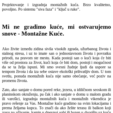
Projektovanje i izgradnja montažnih kuća. Brzo kvalitetno,
povoljno. Po sistemu "siva faza" i "ključ u ruke".
Mi ne gradimo kuće, mi ostvarujemo
snove - Montažne Kuće.
Ako živite između zidina sivila visokih zgrada, užurbanog života i
stalnog stresa, i uz to imate san o jednostavnom životu i povratku
prirodi, na pravom ste mestu. Kada postoji san o kući koja će biti
više od prostora za život, kući koja će biti dom, postoji i mogućnost
da se ta želja ispuni. Mi smo svesni žudnje ljudi da uspore sa
tempom života i da iza sebe ostave ekološki prihvatljiv dom. U tom
svetlu, ponuda montažnih kuća nije samo obećanje, već poziv na
promenu života.
Zato, ako sanjate o domu pored reke, jezera, u idiličnom seoskom ili
planinskom okruženju, pa čak i ako sanjate o domu u malom gradu
ili varošici, izgradnja montažnih kuća i montažnih vikendica je
pravo rešenje za Vas. Montažne kuće gradimo na svim lokacijama i
prema željama kupca. To znači da ako želite terasu ili balkon koji
zovu na uživanje, kamin u dnevnoj sobi ili bazen u dvorištu uz kuću