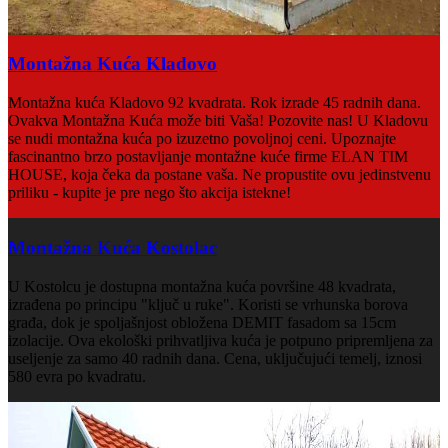
Montažna Kuća Kladovo
Montažna kuća Kladovo 92 kvadrata. Rok izrade 45 radnih dana.
Ovakva Montažna Kuća može biti Vaša! Pozovite nas! U Kladovu
se nudi montažna kuća po izuzetno povoljnoj ceni. Upoznajte
fascinantno brzo postavljanje montažne kuće firme ELAN TIM
HOUSE, koja čeka da postane vaša. Ne propustite ovu jedinstvenu
priliku - kupite je pre nego što akcija istekne!
Montažna Kuća Kostolac
U Kostolcu je dostupna montažna kuća površine 48 kvadrata,
izrađena po principu "ključ u ruke". Koristi se vrhunska borova
građa, dok je spoljašnjost obložena DEMIT fasadom sa 15cm
izolacije. Ova ekološki prihvatljiva kuća je potpuno pripremljena za
useljenje za samo 40 radnih dana. Cena, uključujući temelj, iznosi
580 evra po kvadratu.