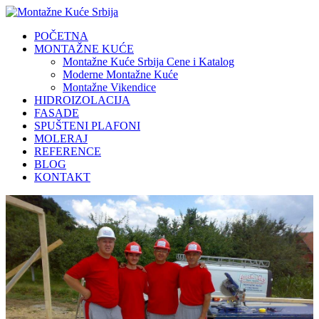
POČETNA
MONTAŽNE KUĆE
Montažne Kuće Srbija Cene i Katalog
Moderne Montažne Kuće
Montažne Vikendice
HIDROIZOLACIJA
FASADE
SPUŠTENI PLAFONI
MOLERAJ
REFERENCE
BLOG
KONTAKT