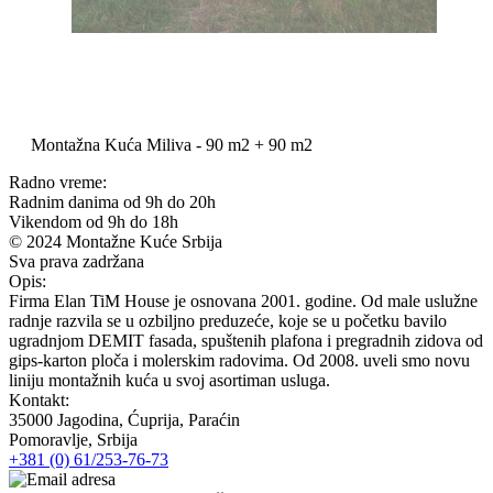
Montažna Kuća Miliva - 90 m2 + 90 m2
Radno vreme:
Radnim danima od 9h do 20h
Vikendom od 9h do 18h
© 2024 Montažne Kuće Srbija
Sva prava zadržana
Opis:
Firma Elan TiM House je osnovana 2001. godine. Od male uslužne
radnje razvila se u ozbiljno preduzeće, koje se u početku bavilo
ugradnjom DEMIT fasada, spuštenih plafona i pregradnih zidova od
gips-karton ploča i molerskim radovima. Od 2008. uveli smo novu
liniju montažnih kuća u svoj asortiman usluga.
Kontakt:
35000 Jagodina, Ćuprija, Paraćin
Pomoravlje, Srbija
+381 (0) 61/253-76-73