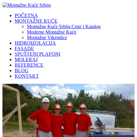
POČETNA
MONTAŽNE KUĆE
Montažne Kuće Srbija Cene i Katalog
Moderne Montažne Kuće
Montažne Vikendice
HIDROIZOLACIJA
FASADE
SPUŠTENI PLAFONI
MOLERAJ
REFERENCE
BLOG
KONTAKT